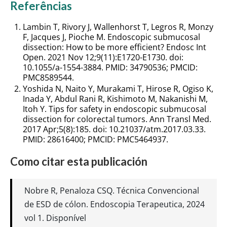
Referências
Lambin T, Rivory J, Wallenhorst T, Legros R, Monzy
F, Jacques J, Pioche M. Endoscopic submucosal
dissection: How to be more efficient? Endosc Int
Open. 2021 Nov 12;9(11):E1720-E1730. doi:
10.1055/a-1554-3884. PMID: 34790536; PMCID:
PMC8589544.
Yoshida N, Naito Y, Murakami T, Hirose R, Ogiso K,
Inada Y, Abdul Rani R, Kishimoto M, Nakanishi M,
Itoh Y. Tips for safety in endoscopic submucosal
dissection for colorectal tumors. Ann Transl Med.
2017 Apr;5(8):185. doi: 10.21037/atm.2017.03.33.
PMID: 28616400; PMCID: PMC5464937.
Como citar esta publicación
Nobre R, Penaloza CSQ. Técnica Convencional
de ESD de cólon. Endoscopia Terapeutica, 2024
vol 1. Disponível