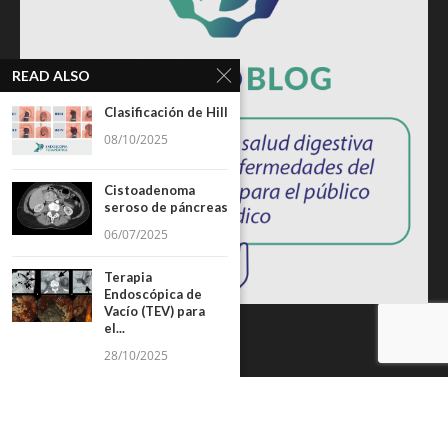
READ ALSO
Clasificación de Hill
08/10/2025
Cistoadenoma
seroso de páncreas
06/07/2025
Terapia
Endoscópica de
Vacío (TEV) para
el...
28/10/2025
ISSN: 2764-1694