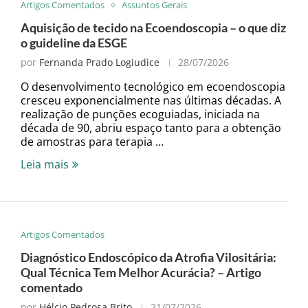
Artigos Comentados
Assuntos Gerais
Aquisição de tecido na Ecoendoscopia – o que diz
o guideline da ESGE
por
Fernanda Prado Logiudice
28/07/2026
O desenvolvimento tecnológico em ecoendoscopia
cresceu exponencialmente nas últimas décadas. A
realização de punções ecoguiadas, iniciada na
década de 90, abriu espaço tanto para a obtenção
de amostras para terapia …
Leia mais
Artigos Comentados
Diagnóstico Endoscópico da Atrofia Vilositária:
Qual Técnica Tem Melhor Acurácia? – Artigo
comentado
por
Hélcio Pedrosa Brito
21/07/2026