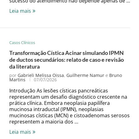
sucesso do atendimento não depende apenas de …
Leia mais
Casos Clínicos
Transformação Cística Acinar simulando IPMN
de ductos secundários: relato de caso e revisão
da literatura
por
Gabrieli Melissa Oissa
,
Guilherme Namur
e
Bruno
Martins
07/07/2026
Introdução As lesões císticas pancreáticas
representam um desafio diagnóstico crescente na
prática clínica. Embora neoplasia papilífera
mucinosa intraductal (IPMN), neoplasias
mucinosas císticas (MCN) e cistoadenomas serosos
representem a maioria dos …
Leia mais