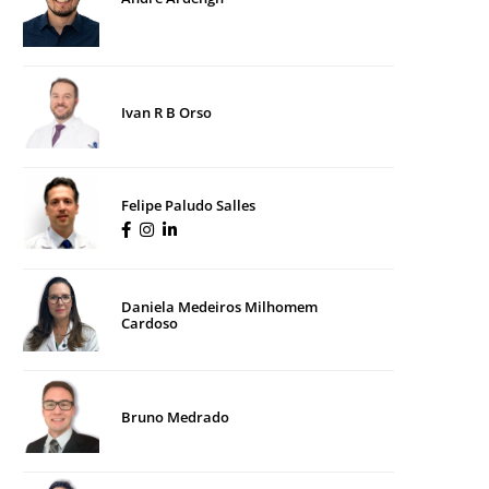
Ivan R B Orso
Felipe Paludo Salles
Daniela Medeiros Milhomem
Cardoso
Bruno Medrado