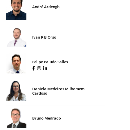
André Ardengh
Ivan R B Orso
Felipe Paludo Salles
Daniela Medeiros Milhomem
Cardoso
Bruno Medrado