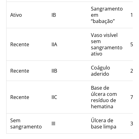
Sangramento
Ativo
IB
em
10-
“babação”
Vaso visível
sem
Recente
IIA
50
sangramento
ativo
Coágulo
Recente
IIB
25-
aderido
Base de
úlcera com
Recente
IIC
7-1
resíduo de
hematina
Sem
Úlcera de
III
3-5
sangramento
base limpa