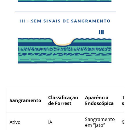
Classificação
Aparência
Tax
Sangramento
de Forrest
Endoscópica
sa
Sangramento
Ativo
IA
90
em “jato”